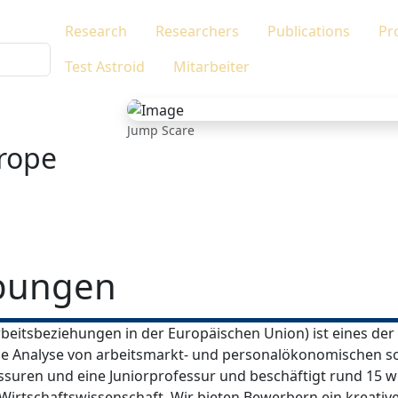
Research
Researchers
Publications
Pr
Test Astroid
Mitarbeiter
Jump Scare
urope
ibungen
rbeitsbeziehungen in der Europäischen Union) ist eines der
die Analyse von arbeitsmarkt- und personalökonomischen so
essuren und eine Juniorprofessur und beschäftigt rund 15 w
d Wirtschaftswissenschaft. Wir bieten Bewerbern ein kreat