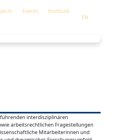
ojects
Events
Insititute
Sprache auswählen
EN
 führenden interdisziplinären
wie arbeitsrechtlichen Fragestellungen
issenschaftliche Mitarbeiterinnen und
ives und dynamisches Forschungsumfeld,