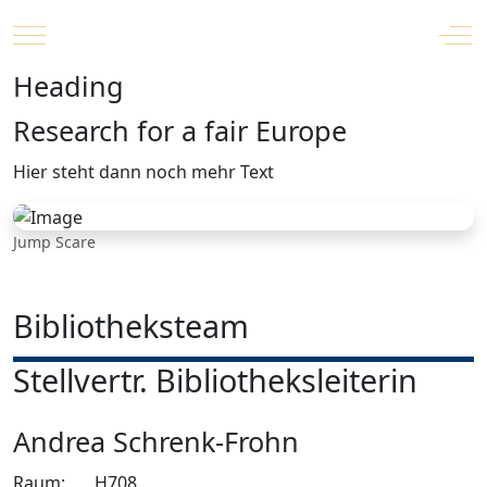
Mobile Menu Toggle
Off
Heading
Research for a fair Europe
Hier steht dann noch mehr Text
Jump Scare
Bibliotheksteam
Stellvertr. Bibliotheksleiterin
Andrea Schrenk-Frohn
Raum:
H708